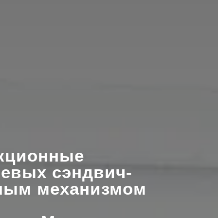
кционные
евых сэндвич-
нным механизмом