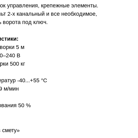
лок управления, крепежные элементы.
льт 2-х канальный и все необходимое,
 ворота под ключ.
истики:
ворки 5 м
0–240 В
ки 500 кг
ратур -40...+55 °С
9 м/мин
ования 50 %
 смету»